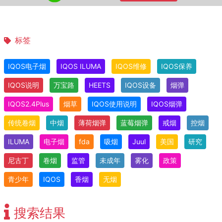
标签
IQOS电子烟
IQOS ILUMA
IQOS维修
IQOS保养
IQOS说明
万宝路
HEETS
IQOS设备
烟弹
IQOS2.4Plus
烟草
IQOS使用说明
IQOS烟弹
传统卷烟
中烟
薄荷烟弹
蓝莓烟弹
戒烟
控烟
ILUMA
电子烟
fda
吸烟
Juul
美国
研究
尼古丁
卷烟
监管
未成年
雾化
政策
青少年
IQOS
香烟
无烟
搜索结果