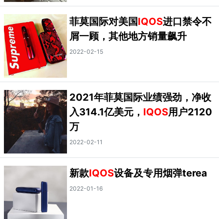
菲莫国际对美国
IQOS
进口禁令不
屑一顾，其他地方销量飙升
2022-02-15
2021年菲莫国际业绩强劲，净收
入314.1亿美元，
IQOS
用户2120
万
2022-02-11
新款
IQOS
设备及专用烟弹terea
2022-01-16