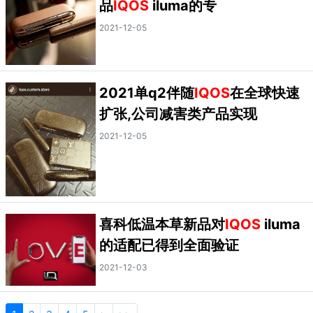
品
IQOS
iluma的专
2021-12-05
2021单q2伴随
IQOS
在全球快速
扩张,公司减害类产品实现
2021-12-05
喜科低温本草新品对
IQOS
iluma
的适配已得到全面验证
2021-12-03