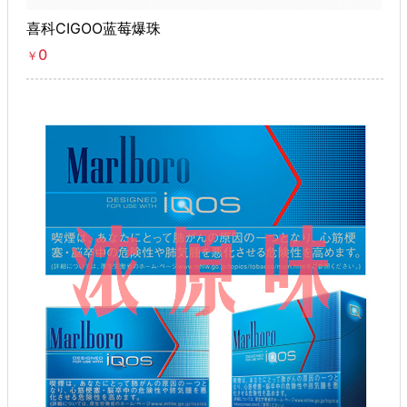
喜科CIGOO蓝莓爆珠
0
￥