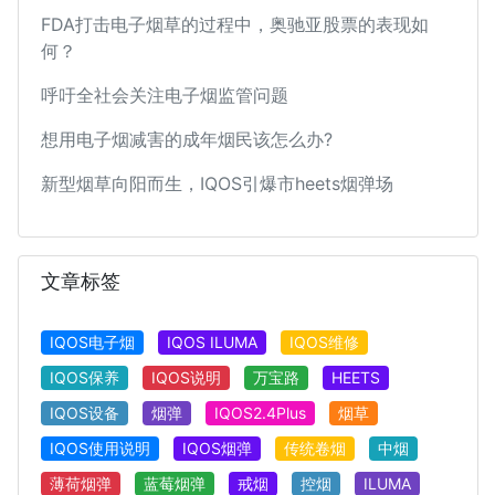
FDA打击电子烟草的过程中，奥驰亚股票的表现如
何？
呼吁全社会关注电子烟监管问题
想用电子烟减害的成年烟民该怎么办?
新型烟草向阳而生，IQOS引爆市heets烟弹场
文章标签
IQOS电子烟
IQOS ILUMA
IQOS维修
IQOS保养
IQOS说明
万宝路
HEETS
IQOS设备
烟弹
IQOS2.4Plus
烟草
IQOS使用说明
IQOS烟弹
传统卷烟
中烟
薄荷烟弹
蓝莓烟弹
戒烟
控烟
ILUMA