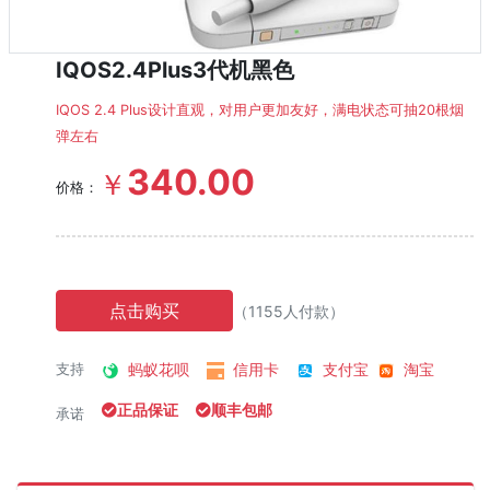
IQOS2.4Plus3代机黑色
IQOS 2.4 Plus设计直观，对用户更加友好，满电状态可抽20根烟
弹左右
340.00
￥
价格：
点击购买
（1155人付款）
蚂蚁花呗
信用卡
支付宝
淘宝
支持
正品保证
顺丰包邮
承诺