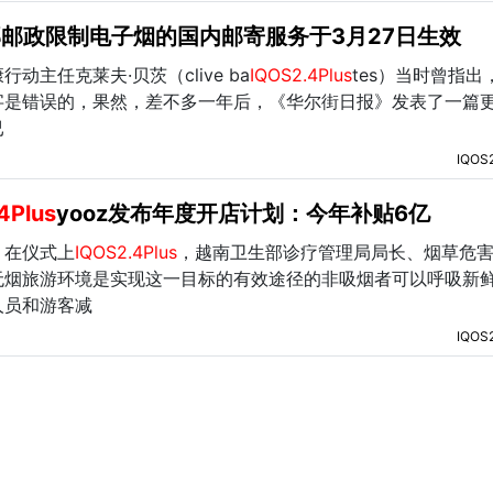
邮政限制电子烟的国内邮寄服务于3月27日生效
主任克莱夫·贝茨（clive ba
IQOS2.4Plus
tes）当时曾指出
字是错误的，果然，差不多一年后，《华尔街日报》发表了一篇
已
IQOS
4Plus
yooz发布年度开店计划：今年补贴6亿
。在仪式上
IQOS2.4Plus
，越南卫生部诊疗管理局局长、烟草危
无烟旅游环境是实现这一目标的有效途径的非吸烟者可以呼吸新
人员和游客减
IQOS