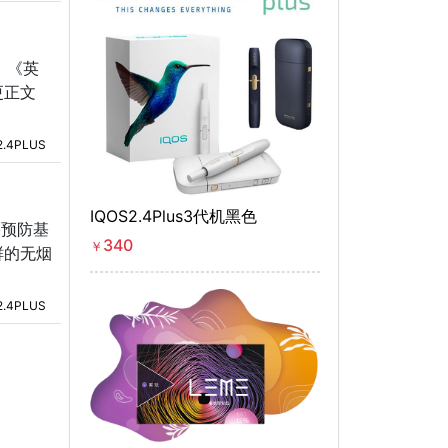
，《英
更正文
2.4PLUS
IQOS2.4Plus3代机黑色
害预防基
340
￥
鲜的无烟
2.4PLUS