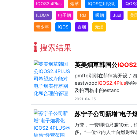
IQOS2.4Plus
烟草
IQOS使用说明
IQO
ILUMA
电子烟
fda
吸烟
Juul
美
青少年
IQOS
香烟
无烟
搜索结果
英美烟草韩国公
IQOS2
pmftc刚刚在菲律宾开设了
eastwood
IQOS2.4Plus
购物
及帕西格市的estanc
2021-04-15
苏宁子公司新增“电子
万套，一套哪怕只赚10元，
多。”一位业内人士向燃财经