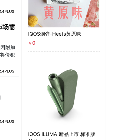
2.4PLUS
市场需
IQOS烟弹-Heets黄原味
0
￥
都因附加
品将侵犯
2.4PLUS
司
2.4PLUS
IQOS ILUMA 新品上市 标准版