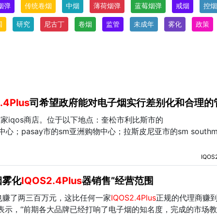
S烟弹
传统卷烟
中烟
薄荷烟弹
蓝莓烟弹
戒烟
控烟
国
研究
尼古丁
卷烟
监管
未成年
雾化
政策
.4Plus
司希望政府能对电子烟实行差别化和合理的
四家iqos商店。位于以下地点：奎松市利比斯市的
中心；pasay市的sm亚洲购物中心；拉斯皮尼亚市的sm southma
IQOS
烟雾化
IQOS2.4Plus
器销售”经营范围
也赚了两三百万元，这比任何一家
IQOS2.4Plus
正规的代理商赚
表示，“前期各大品牌已经打响了电子烟的知名度，完成的市场