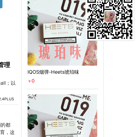
管理
IQOS烟弹-Heets琥珀味
0
￥
ll；以
2.4PLUS
到的都
教育，这