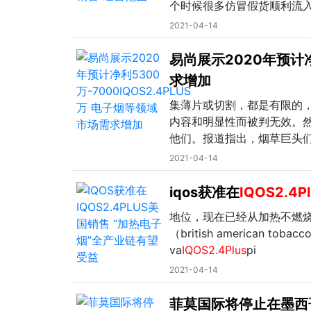
个时候很多仿冒假货顺利流
2021-04-14
易尚展示2020年预计净
求增加
集薄片或切割，都是有限的
内容和明显性而被判无效。然
他们。报道指出，烟草巨头
2021-04-14
iqos获准在
IQOS2.4Pl
地位，现在已经从加热不燃
（british american
va
IQOS2.4Plus
pi
2021-04-14
菲莫国际将停止在墨西