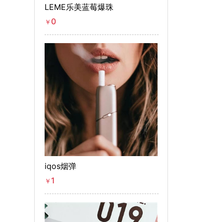
LEME乐美蓝莓爆珠
0
￥
iqos烟弹
1
￥