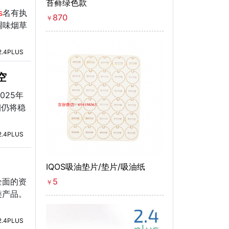
苔藓绿色款
s
名有执
870
￥
调味烟草
2.4PLUS
空
025年
烟仍将稳
2.4PLUS
IQOS吸油垫片/垫片/吸油纸
全面的资
5
￥
类产品。
2.4PLUS