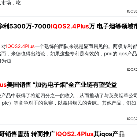
入市场，吃
IQOS
利5300万-7000
IQOS2.4Plus
万 电子烟等领域
，对
IQOS2.4Plus
一个熟练的团队来说是显而易见的。两项专利
而，米德也得出结论，如果这些专利是有效的，pmi的iqos产
们为知
IQOS
us
美国销售 “加热电子烟”全产业链有望受益
烧产品中获得了将近四分之一的收入，从而推动了与英美烟草公
 tobacco plc）等竞争对手的竞赛，以赢得烟民的青睐。其他产品，例如
IQOS
哥销售雪茄 转而推广
IQOS2.4Plus
其iqos产品