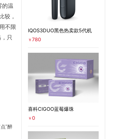
雾的温
刚比较，
若用不限
IQOS3DUO黑色热卖款5代机
格，只
780
￥
喜科CIGOO蓝莓爆珠
0
￥
点"醉