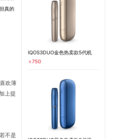
但真的
IQOS3DUO金色热卖款5代机
750
￥
不喜欢薄
再加上提
，若不是