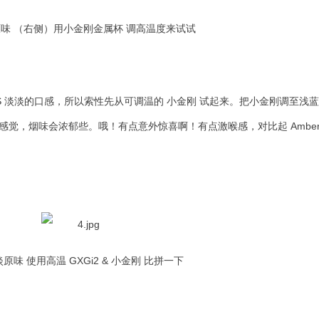
原味
（右侧）用小金刚金属杯 调高温度来试试
S 淡淡的口感，所以索性先从可调温的 小金刚 试起来。把小金刚调至浅
觉，烟味会浓郁些。哦！有点意外惊喜啊！有点激喉感，对比起 Amber
淡原味
使用高温 GXGi2 & 小金刚 比拼一下