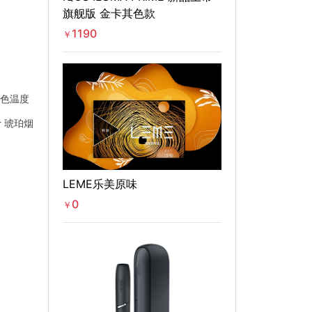
旗舰版 金卡其色款
1190
￥
蓝色温度
 琥珀烟
LEME乐美原味
0
￥