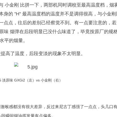
2 与 小金刚 比拼一下，两部机同时调校至最高温度档，烟
 本身的 "H" 最高温度档的温度并不是调得很高，与小金
刚浓一点点，往后的差别己经察觉不到。有一点要注意的，
淡原味 烟弹在后段明显已没什么味道了，毕竟按原厂的规
定水平的烟量。
使提高了温度，后段变淡的现象不太明显。
S
淡原味
GXGi2（左）vs 小金刚（右）
，烟味和激喉感都没有很大差异，反过来尼古丁感强了一点点，头几口有
，头段瞬间烟油挥发量有点偏多。