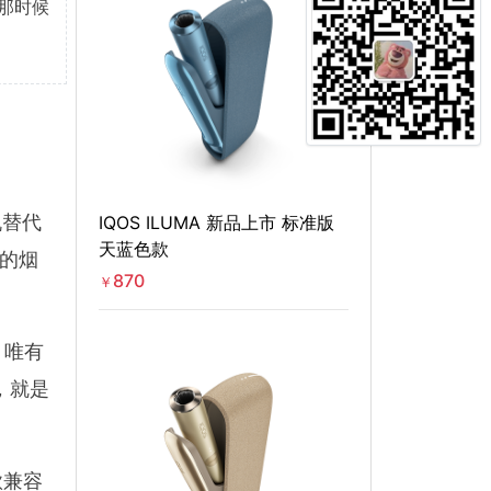
。那时候
IQOS ILUMA 新品上市 标准版
机替代
天蓝色款
度的烟
870
￥
，唯有
，就是
款兼容