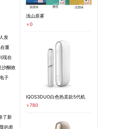
浅山原雾
0
￥
惊人发
现在重
到现在
美沙酮效
电子
IQOS3DUO白色热卖款5代机
780
￥
，除了新
显的差