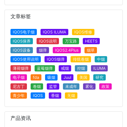
文章标签
IQOS电子烟
IQOS ILUMA
IQOS维修
IQOS保养
IQOS说明
万宝路
HEETS
IQOS设备
烟弹
IQOS2.4Plus
烟草
IQOS使用说明
IQOS烟弹
传统卷烟
中烟
薄荷烟弹
蓝莓烟弹
戒烟
控烟
ILUMA
电子烟
fda
吸烟
Juul
美国
研究
尼古丁
卷烟
监管
未成年
雾化
政策
青少年
IQOS
香烟
无烟
产品资讯