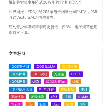
悦刻将实验室矩阵从2019年的1个扩容至5个
业界周报：FDA拒绝295家电子烟草公司PMTA，PMI
收购Vectura74.77%的股票。
纽约青少年吸烟率创历史新低：仅3%，电子烟草使用
率首次下降。
文章标签
IQOS电子烟
IQOS ILUMA
IQOS维修
IQOS保养
IQOS说明
万宝路
HEETS
IQOS设备
烟弹
IQOS2.4Plus
烟草
IQOS使用说明
IQOS烟弹
传统卷烟
中烟
薄荷烟弹
蓝莓烟弹
戒烟
控烟
ILUMA
电子烟
fda
吸烟
Juul
美国
研究