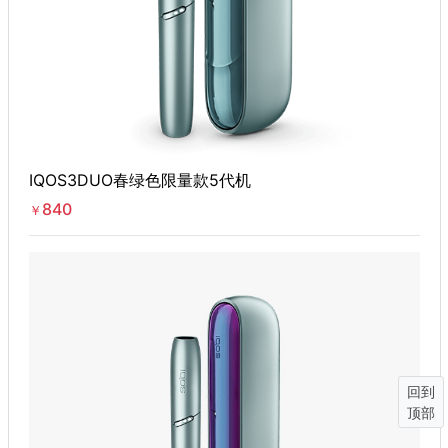
IQOS3DUO春绿色限量款5代机
840
￥
回到
顶部