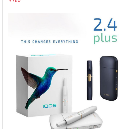
760
￥