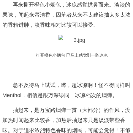
再来撕开橙色小烟包，冰凉感觉拱鼻而来。淡淡的
果味，闻起来蛮清香，因笔者从来不太建议抽太多太浓
的香精进肺，淡香味相对比较可以接受。
打开橙色小烟包 已马上感觉到一阵冰凉
急不及待马上试试，哗，超冰凉啊！怪不得同样叫
Menthol，相信是跟万深绿同一冰凉档次的烟弹。
抽起来，是万宝路烟弹一贯（大部分）的作风，没
加热时闻起来比较香，加热后抽起来只是淡淡带些香
味。对于追求浓烈特色香味的烟民，可能会觉得「不够