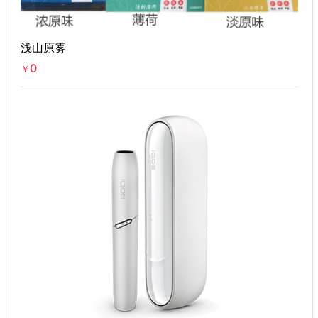
浅山原雾
0
￥