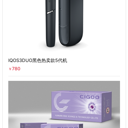
IQOS3DUO黑色热卖款5代机
780
￥