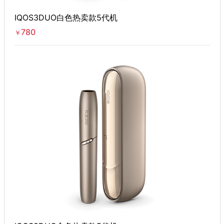
IQOS3DUO白色热卖款5代机
780
￥