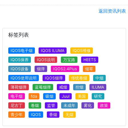
返回资讯列表
标签列表
IQOS电子烟
IQOS ILUMA
IQOS维修
IQOS保养
IQOS说明
万宝路
HEETS
IQOS设备
烟弹
IQOS2.4Plus
烟草
IQOS使用说明
IQOS烟弹
传统卷烟
中烟
薄荷烟弹
蓝莓烟弹
戒烟
控烟
ILUMA
电子烟
fda
吸烟
Juul
美国
研究
尼古丁
卷烟
监管
未成年
雾化
政策
青少年
IQOS
香烟
无烟