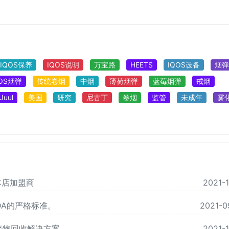
IQOS保养
IQOS说明
万宝路
HEETS
IQOS设备
烟弹
QOS烟弹
传统卷烟
中烟
薄荷烟弹
蓝莓烟弹
戒烟
Juul
美国
研究
尼古丁
卷烟
监管
未成年
雾
体店加盟商
2021-1
DA的严格标准。
2021-0
废弃物回收解决方案。
2021-1