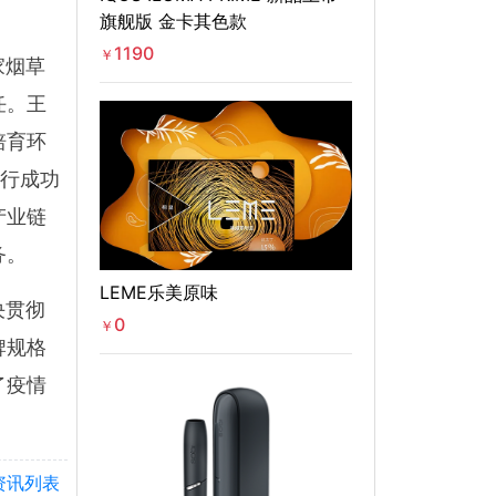
旗舰版 金卡其色款
1190
￥
家烟草
任。王
培育环
银行成功
产业链
务。
LEME乐美原味
决贯彻
0
￥
牌规格
了疫情
资讯列表