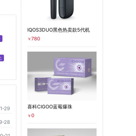
IQOS3DUO黑色热卖款5代机
780
￥
化
喜科CIGOO蓝莓爆珠
1-29
0
￥
9-28
0-21