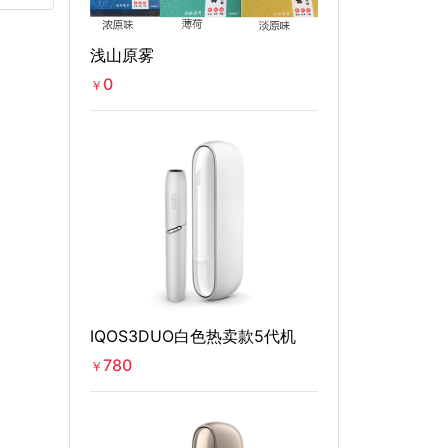
浅山原雾
0
￥
IQOS3DUO白色热卖款5代机
780
￥