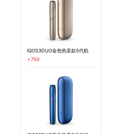
IQOS3DUO金色热卖款5代机
750
￥