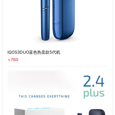
IQOS3DUO蓝色热卖款5代机
760
￥