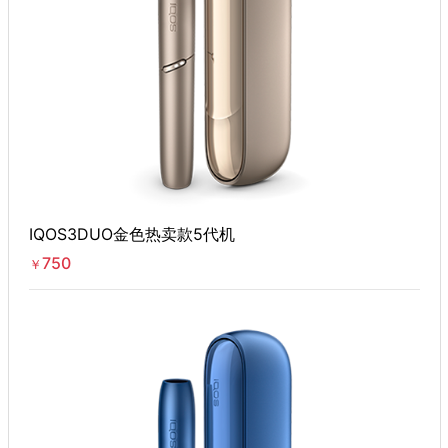
IQOS3DUO金色热卖款5代机
750
￥