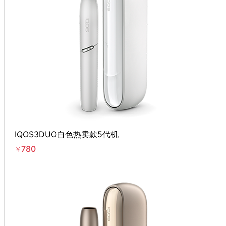
IQOS3DUO白色热卖款5代机
780
￥