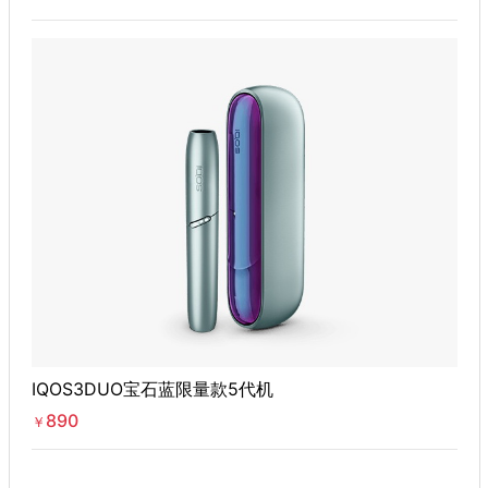
IQOS3DUO宝石蓝限量款5代机
890
￥