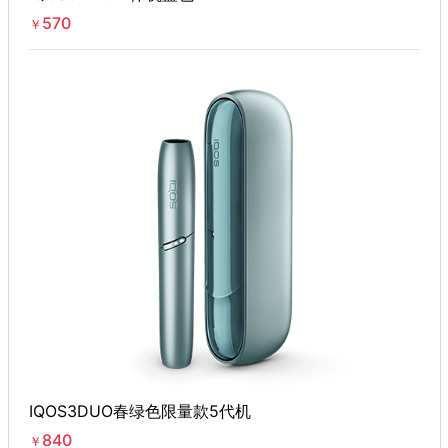
570
￥
IQOS3DUO春绿色限量款5代机
840
￥