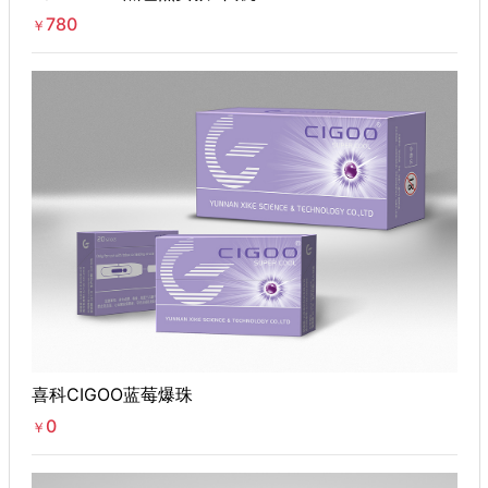
780
￥
喜科CIGOO蓝莓爆珠
0
￥