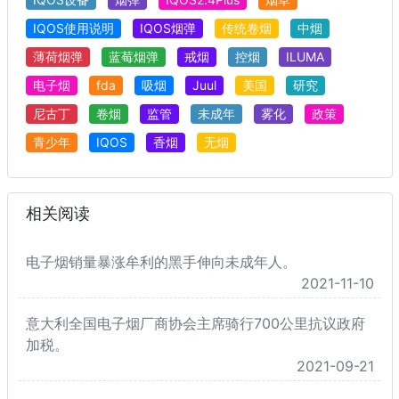
IQOS使用说明
IQOS烟弹
传统卷烟
中烟
薄荷烟弹
蓝莓烟弹
戒烟
控烟
ILUMA
电子烟
fda
吸烟
Juul
美国
研究
尼古丁
卷烟
监管
未成年
雾化
政策
青少年
IQOS
香烟
无烟
相关阅读
电子烟销量暴涨牟利的黑手伸向未成年人。
2021-11-10
意大利全国电子烟厂商协会主席骑行700公里抗议政府
加税。
2021-09-21