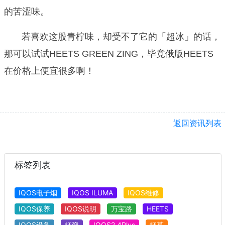
的苦涩味。
若喜欢这股青柠味，却受不了它的「超冰」的话，
那可以试试HEETS GREEN ZING，毕竟俄版HEETS
在价格上便宜很多啊！
返回资讯列表
标签列表
IQOS电子烟
IQOS ILUMA
IQOS维修
IQOS保养
IQOS说明
万宝路
HEETS
IQOS设备
烟弹
IQOS2.4Plus
烟草